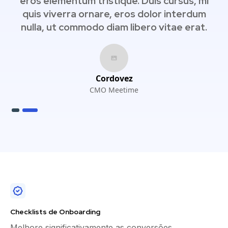
i
eros elementum tristique. Duis cursus, mi
quis viverra ornare, eros dolor interdum
nulla, ut commodo diam libero vitae erat.
Cordovez
CMO Meetime
Slide 2 of 2.
Checklists de Onboarding
Melhore significativamente as conversões